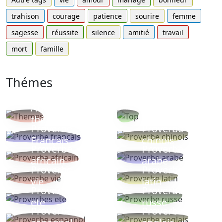
trahison
courage
patience
sourire
femme
sagesse
réussite
silence
amitié
travail
mort
famille
Thémes
Autres
Proverbes
thèmes
populaires
Proverbe
Proverbe
Français
chinois
Proverbe
Proverbe
africain
arabe
Proverbe
Proverbe
vie
latin
Proverbes
Proverbe
ete
russe
Proverbe
Proverbe