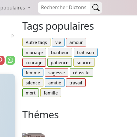
 populaires
Tags populaires
Autre tags
vie
amour
mariage
bonheur
trahison
courage
patience
sourire
femme
sagesse
réussite
silence
amitié
travail
mort
famille
Thémes
Autres