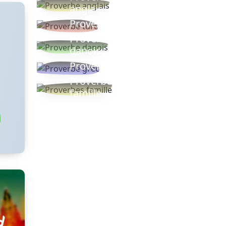
anglais
Proverbe turc
Proverbe
danois
Proverbe grec
Proverbes
famille