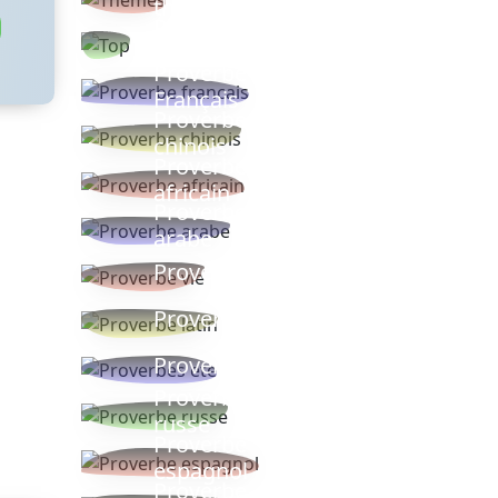
thèmes
Proverbes
populaires
Proverbe
Français
Proverbe
chinois
Proverbe
africain
Proverbe
arabe
Proverbe vie
Proverbe latin
Proverbes ete
Proverbe
russe
Proverbe
espagnol
Proverbe