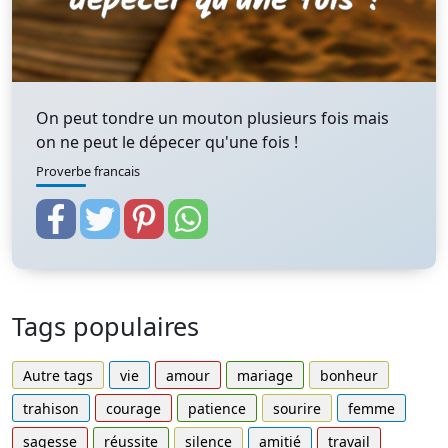
On peut tondre un mouton plusieurs fois mais
on ne peut le dépecer qu'une fois !
Proverbe francais
Tags populaires
Autre tags
vie
amour
mariage
bonheur
trahison
courage
patience
sourire
femme
sagesse
réussite
silence
amitié
travail