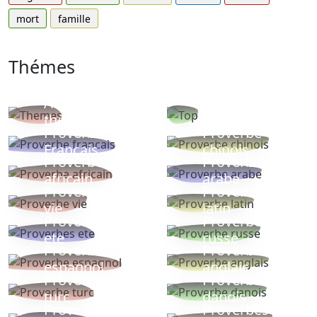
mort
famille
Thémes
Autres
Proverbes
thèmes
populaires
Proverbe
Proverbe
Français
chinois
Proverbe
Proverbe
africain
arabe
Proverbe
Proverbe
vie
latin
Proverbes
Proverbe
ete
russe
Proverbe
Proverbe
espagnol
anglais
Proverbe
Proverbe
turc
danois
Proverbe
Proverbes