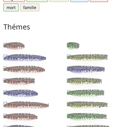
mort
famille
Thémes
Autres
Proverbes
thèmes
populaires
Proverbe
Proverbe
Français
chinois
Proverbe
Proverbe
africain
arabe
Proverbe
Proverbe
vie
latin
Proverbes
Proverbe
ete
russe
Proverbe
Proverbe
espagnol
anglais
Proverbe
Proverbe
turc
danois
Proverbe
Proverbes