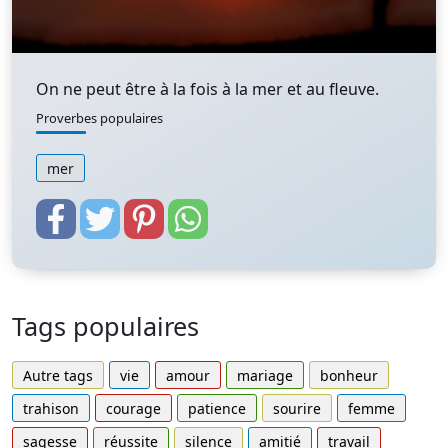
On ne peut être à la fois à la mer et au fleuve.
Proverbes populaires
mer
Tags populaires
Autre tags
vie
amour
mariage
bonheur
trahison
courage
patience
sourire
femme
sagesse
réussite
silence
amitié
travail