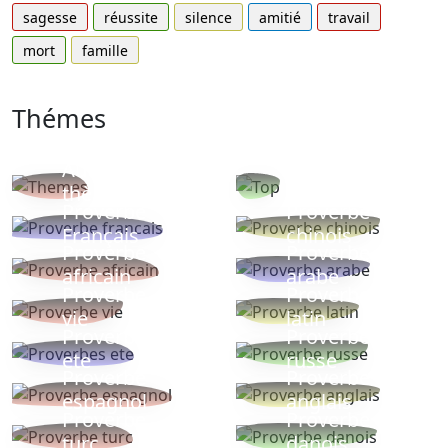
sagesse
réussite
silence
amitié
travail
mort
famille
Thémes
Autres
Proverbes
thèmes
populaires
Proverbe
Proverbe
Français
chinois
Proverbe
Proverbe
africain
arabe
Proverbe
Proverbe
vie
latin
Proverbes
Proverbe
ete
russe
Proverbe
Proverbe
espagnol
anglais
Proverbe
Proverbe
turc
danois