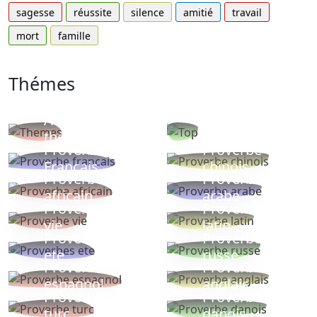
sagesse
réussite
silence
amitié
travail
mort
famille
Thémes
Autres
Proverbes
thèmes
populaires
Proverbe
Proverbe
Français
chinois
Proverbe
Proverbe
africain
arabe
Proverbe
Proverbe
vie
latin
Proverbes
Proverbe
ete
russe
Proverbe
Proverbe
espagnol
anglais
Proverbe
Proverbe
turc
danois