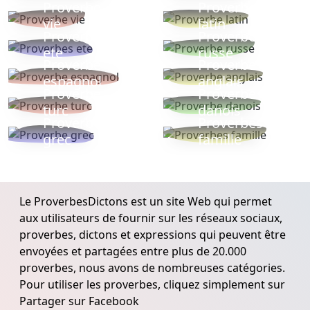
Proverbe
Proverbe
vie
latin
Proverbes
Proverbe
ete
russe
Proverbe
Proverbe
espagnol
anglais
Proverbe
Proverbe
turc
danois
Proverbe
Proverbes
grec
famille
Le ProverbesDictons est un site Web qui permet
aux utilisateurs de fournir sur les réseaux sociaux,
proverbes, dictons et expressions qui peuvent être
envoyées et partagées entre plus de 20.000
proverbes, nous avons de nombreuses catégories.
Pour utiliser les proverbes, cliquez simplement sur
Partager sur Facebook