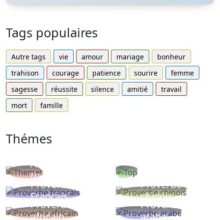
Tags populaires
Autre tags
vie
amour
mariage
bonheur
trahison
courage
patience
sourire
femme
sagesse
réussite
silence
amitié
travail
mort
famille
Thémes
Autres
Proverbes
thèmes
populaires
Proverbe
Proverbe
Français
chinois
Proverbe
Proverbe
africain
arabe