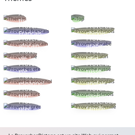
Autres
Proverbes
thèmes
populaires
Proverbe
Proverbe
Français
chinois
Proverbe
Proverbe
africain
arabe
Proverbe
Proverbe
vie
latin
Proverbes
Proverbe
ete
russe
Proverbe
Proverbe
espagnol
anglais
Proverbe
Proverbe
turc
danois
Proverbe
Proverbes
grec
famille