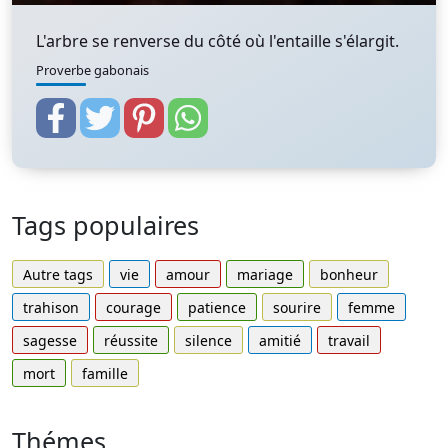
L'arbre se renverse du côté où l'entaille s'élargit.
Proverbe gabonais
Tags populaires
Autre tags
vie
amour
mariage
bonheur
trahison
courage
patience
sourire
femme
sagesse
réussite
silence
amitié
travail
mort
famille
Thémes