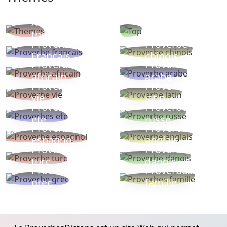
Autres
Proverbes
thèmes
populaires
Proverbe
Proverbe
Français
chinois
Proverbe
Proverbe
africain
arabe
Proverbe
Proverbe
vie
latin
Proverbes
Proverbe
ete
russe
Proverbe
Proverbe
espagnol
anglais
Proverbe
Proverbe
turc
danois
Proverbe
Proverbes
grec
famille