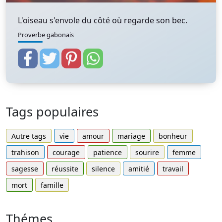
L'oiseau s'envole du côté où regarde son bec.
Proverbe gabonais
Tags populaires
Autre tags
vie
amour
mariage
bonheur
trahison
courage
patience
sourire
femme
sagesse
réussite
silence
amitié
travail
mort
famille
Thémes