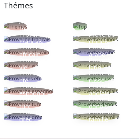
Thémes
Autres
Proverbes
thèmes
populaires
Proverbe
Proverbe
Français
chinois
Proverbe
Proverbe
africain
arabe
Proverbe
Proverbe
vie
latin
Proverbes
Proverbe
ete
russe
Proverbe
Proverbe
espagnol
anglais
Proverbe
Proverbe
turc
danois
Proverbe
Proverbes
grec
famille