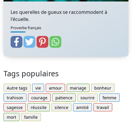
Les querelles de gueux se raccommodent à
l'écuelle.
Proverbe français
Tags populaires
Autre tags
vie
amour
mariage
bonheur
trahison
courage
patience
sourire
femme
sagesse
réussite
silence
amitié
travail
mort
famille