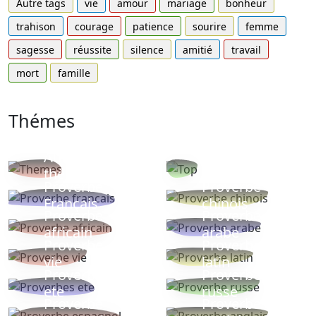
Autre tags
vie
amour
mariage
bonheur
trahison
courage
patience
sourire
femme
sagesse
réussite
silence
amitié
travail
mort
famille
Thémes
Autres
Proverbes
thèmes
populaires
Proverbe
Proverbe
Français
chinois
Proverbe
Proverbe
africain
arabe
Proverbe
Proverbe
vie
latin
Proverbes
Proverbe
ete
russe
Proverbe
Proverbe