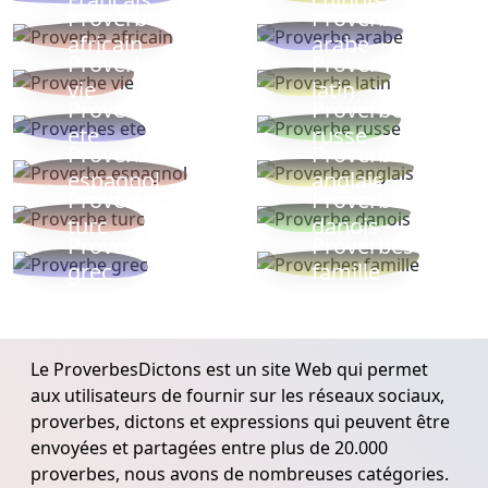
Proverbe
Proverbe
africain
arabe
Proverbe
Proverbe
vie
latin
Proverbes
Proverbe
ete
russe
Proverbe
Proverbe
espagnol
anglais
Proverbe
Proverbe
turc
danois
Proverbe
Proverbes
grec
famille
Le ProverbesDictons est un site Web qui permet
aux utilisateurs de fournir sur les réseaux sociaux,
proverbes, dictons et expressions qui peuvent être
envoyées et partagées entre plus de 20.000
proverbes, nous avons de nombreuses catégories.