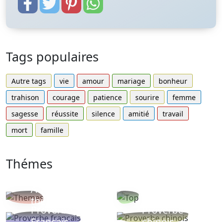
Tags populaires
Autre tags
vie
amour
mariage
bonheur
trahison
courage
patience
sourire
femme
sagesse
réussite
silence
amitié
travail
mort
famille
Thémes
Autres
Proverbes
thèmes
populaires
Proverbe
Proverbe
Français
chinois