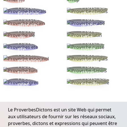
thèmes
populaires
Proverbe
Proverbe
Français
chinois
Proverbe
Proverbe
africain
arabe
Proverbe
Proverbe
vie
latin
Proverbes
Proverbe
ete
russe
Proverbe
Proverbe
espagnol
anglais
Proverbe
Proverbe
turc
danois
Proverbe
Proverbes
grec
famille
Le ProverbesDictons est un site Web qui permet
aux utilisateurs de fournir sur les réseaux sociaux,
proverbes, dictons et expressions qui peuvent être