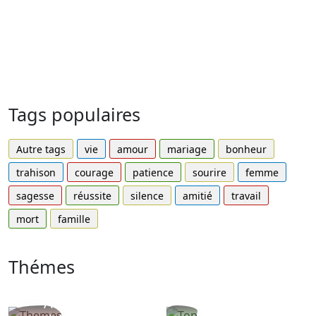
Tags populaires
Autre tags
vie
amour
mariage
bonheur
trahison
courage
patience
sourire
femme
sagesse
réussite
silence
amitié
travail
mort
famille
Thémes
Autres
Proverbes