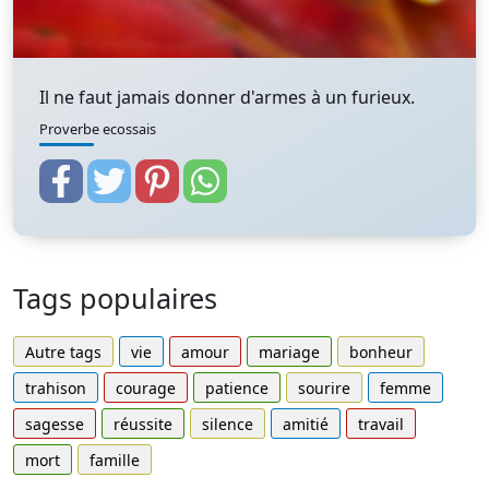
Il ne faut jamais donner d'armes à un furieux.
Proverbe ecossais
Tags populaires
Autre tags
vie
amour
mariage
bonheur
trahison
courage
patience
sourire
femme
sagesse
réussite
silence
amitié
travail
mort
famille