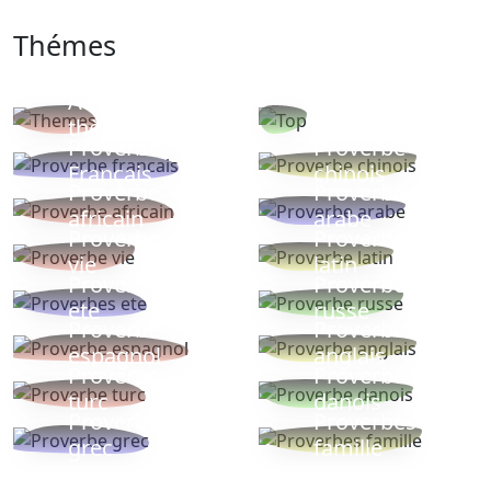
Thémes
Autres
Proverbes
thèmes
populaires
Proverbe
Proverbe
Français
chinois
Proverbe
Proverbe
africain
arabe
Proverbe
Proverbe
vie
latin
Proverbes
Proverbe
ete
russe
Proverbe
Proverbe
espagnol
anglais
Proverbe
Proverbe
turc
danois
Proverbe
Proverbes
grec
famille