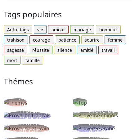
Tags populaires
Autre tags
vie
amour
mariage
bonheur
trahison
courage
patience
sourire
femme
sagesse
réussite
silence
amitié
travail
mort
famille
Thémes
Autres
Proverbes
thèmes
populaires
Proverbe
Proverbe
Français
chinois
Proverbe
Proverbe
africain
arabe
Proverbe
Proverbe