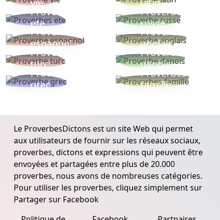
vie
latin
Proverbes
Proverbe
ete
russe
Proverbe
Proverbe
espagnol
anglais
Proverbe
Proverbe
turc
danois
Proverbe
Proverbes
grec
famille
Le ProverbesDictons est un site Web qui permet
aux utilisateurs de fournir sur les réseaux sociaux,
proverbes, dictons et expressions qui peuvent être
envoyées et partagées entre plus de 20.000
proverbes, nous avons de nombreuses catégories.
Pour utiliser les proverbes, cliquez simplement sur
Partager sur Facebook
Politique de
Facebook
Partnaires