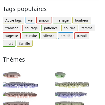
Tags populaires
Autre tags
vie
amour
mariage
bonheur
trahison
courage
patience
sourire
femme
sagesse
réussite
silence
amitié
travail
mort
famille
Thémes
Autres
Proverbes
thèmes
populaires
Proverbe
Proverbe
Français
chinois
Proverbe
Proverbe
africain
arabe
Proverbe
Proverbe