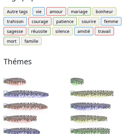
Autre tags
vie
amour
mariage
bonheur
trahison
courage
patience
sourire
femme
sagesse
réussite
silence
amitié
travail
mort
famille
Thémes
Autres
Proverbes
thèmes
populaires
Proverbe
Proverbe
Français
chinois
Proverbe
Proverbe
africain
arabe
Proverbe
Proverbe
vie
latin
Proverbes
Proverbe
ete
russe