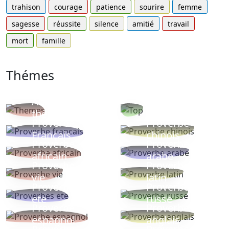
trahison
courage
patience
sourire
femme
sagesse
réussite
silence
amitié
travail
mort
famille
Thémes
Autres
Proverbes
thèmes
populaires
Proverbe
Proverbe
Français
chinois
Proverbe
Proverbe
africain
arabe
Proverbe
Proverbe
vie
latin
Proverbes
Proverbe
ete
russe
Proverbe
Proverbe
espagnol
anglais