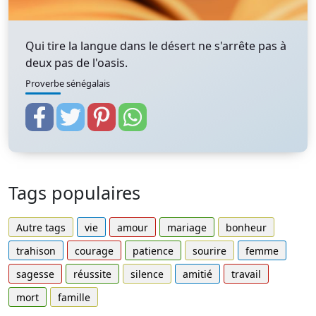
Qui tire la langue dans le désert ne s'arrête pas à
deux pas de l'oasis.
Proverbe sénégalais
Tags populaires
Autre tags
vie
amour
mariage
bonheur
trahison
courage
patience
sourire
femme
sagesse
réussite
silence
amitié
travail
mort
famille