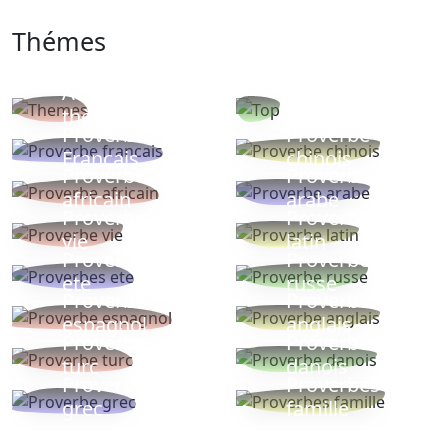
Thémes
Autres
Proverbes
thèmes
populaires
Proverbe
Proverbe
Français
chinois
Proverbe
Proverbe
africain
arabe
Proverbe
Proverbe
vie
latin
Proverbes
Proverbe
ete
russe
Proverbe
Proverbe
espagnol
anglais
Proverbe
Proverbe
turc
danois
Proverbe
Proverbes
grec
famille