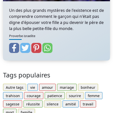
Un des plus grands mystères de l'existence est de
comprendre comment le garçon qui n'était pas
digne d'épouser votre fille a pu devenir le père de
la plus belle petite-fille du monde.
Proverbe israelite
Tags populaires
Autre tags
vie
amour
mariage
bonheur
trahison
courage
patience
sourire
femme
sagesse
réussite
silence
amitié
travail
mort
famille