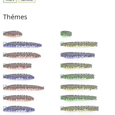
Thémes
Autres
Proverbes
thèmes
populaires
Proverbe
Proverbe
Français
chinois
Proverbe
Proverbe
africain
arabe
Proverbe
Proverbe
vie
latin
Proverbes
Proverbe
ete
russe
Proverbe
Proverbe
espagnol
anglais
Proverbe
Proverbe
turc
danois
Proverbe
Proverbes
grec
famille