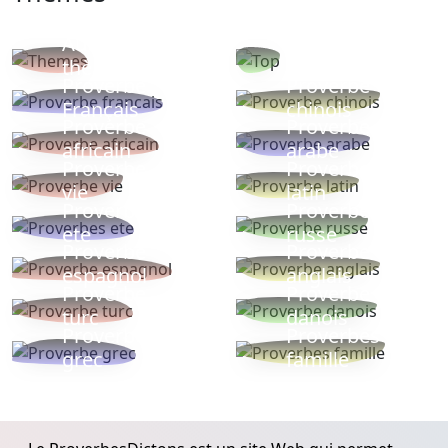
Autres
Proverbes
thèmes
populaires
Proverbe
Proverbe
Français
chinois
Proverbe
Proverbe
africain
arabe
Proverbe
Proverbe
vie
latin
Proverbes
Proverbe
ete
russe
Proverbe
Proverbe
espagnol
anglais
Proverbe
Proverbe
turc
danois
Proverbe
Proverbes
grec
famille