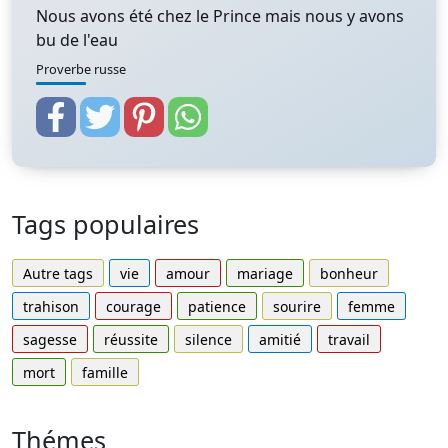
Nous avons été chez le Prince mais nous y avons
bu de l'eau
Proverbe russe
Tags populaires
Autre tags
vie
amour
mariage
bonheur
trahison
courage
patience
sourire
femme
sagesse
réussite
silence
amitié
travail
mort
famille
Thémes