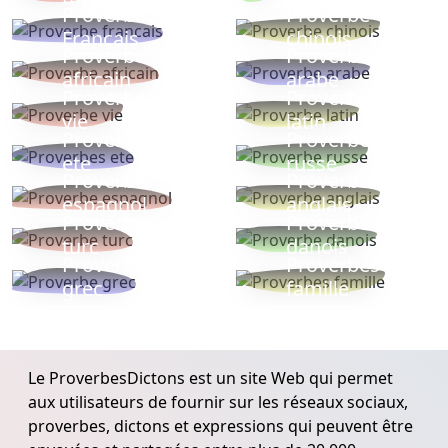
Proverbe
Proverbe
Français
chinois
Proverbe
Proverbe
africain
arabe
Proverbe
Proverbe
vie
latin
Proverbes
Proverbe
ete
russe
Proverbe
Proverbe
espagnol
anglais
Proverbe
Proverbe
turc
danois
Proverbe
Proverbes
grec
famille
Le ProverbesDictons est un site Web qui permet
aux utilisateurs de fournir sur les réseaux sociaux,
proverbes, dictons et expressions qui peuvent être