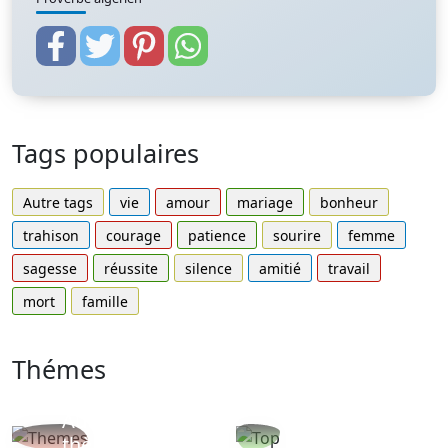
Tags populaires
Autre tags
vie
amour
mariage
bonheur
trahison
courage
patience
sourire
femme
sagesse
réussite
silence
amitié
travail
mort
famille
Thémes
Autres
Proverbes
thèmes
populaires