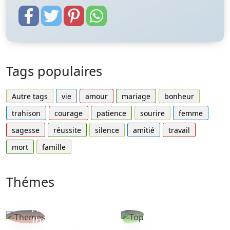
Tags populaires
Autre tags
vie
amour
mariage
bonheur
trahison
courage
patience
sourire
femme
sagesse
réussite
silence
amitié
travail
mort
famille
Thémes
Autres
Proverbes
thèmes
populaires
Proverbe
Proverbe