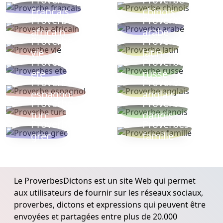
Français
chinois
Proverbe
Proverbe
africain
arabe
Proverbe
Proverbe
vie
latin
Proverbes
Proverbe
ete
russe
Proverbe
Proverbe
espagnol
anglais
Proverbe
Proverbe
turc
danois
Proverbe
Proverbes
grec
famille
Le ProverbesDictons est un site Web qui permet
aux utilisateurs de fournir sur les réseaux sociaux,
proverbes, dictons et expressions qui peuvent être
envoyées et partagées entre plus de 20.000