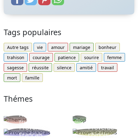
Tags populaires
Autre tags
vie
amour
mariage
bonheur
trahison
courage
patience
sourire
femme
sagesse
réussite
silence
amitié
travail
mort
famille
Thémes
Autres
Proverbes
thèmes
populaires
Proverbe
Proverbe
Français
chinois