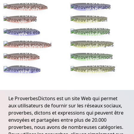
Proverbe
Proverbe
africain
arabe
Proverbe
Proverbe
vie
latin
Proverbes
Proverbe
ete
russe
Proverbe
Proverbe
espagnol
anglais
Proverbe
Proverbe
turc
danois
Proverbe
Proverbes
grec
famille
Le ProverbesDictons est un site Web qui permet
aux utilisateurs de fournir sur les réseaux sociaux,
proverbes, dictons et expressions qui peuvent être
envoyées et partagées entre plus de 20.000
proverbes, nous avons de nombreuses catégories.