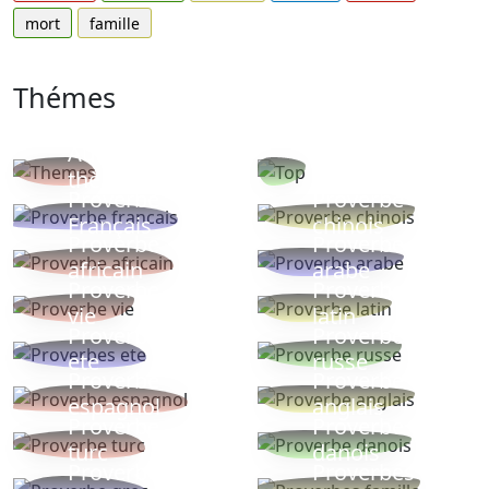
mort
famille
Thémes
Autres
Proverbes
thèmes
populaires
Proverbe
Proverbe
Français
chinois
Proverbe
Proverbe
africain
arabe
Proverbe
Proverbe
vie
latin
Proverbes
Proverbe
ete
russe
Proverbe
Proverbe
espagnol
anglais
Proverbe
Proverbe
turc
danois
Proverbe
Proverbes