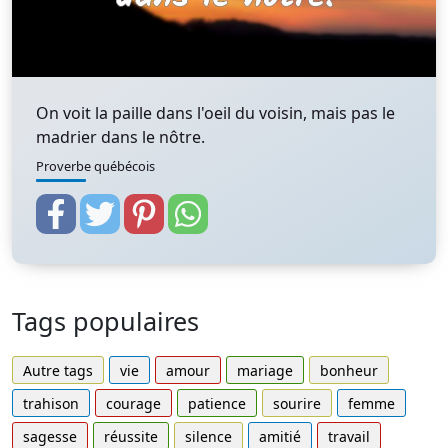
On voit la paille dans l'oeil du voisin, mais pas le
madrier dans le nôtre.
Proverbe québécois
Tags populaires
Autre tags
vie
amour
mariage
bonheur
trahison
courage
patience
sourire
femme
sagesse
réussite
silence
amitié
travail