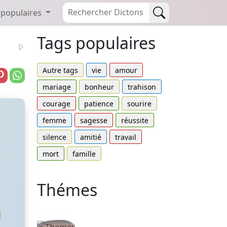
 populaires
Tags populaires
Autre tags
vie
amour
mariage
bonheur
trahison
courage
patience
sourire
femme
sagesse
réussite
silence
amitié
travail
mort
famille
Thémes
Autres