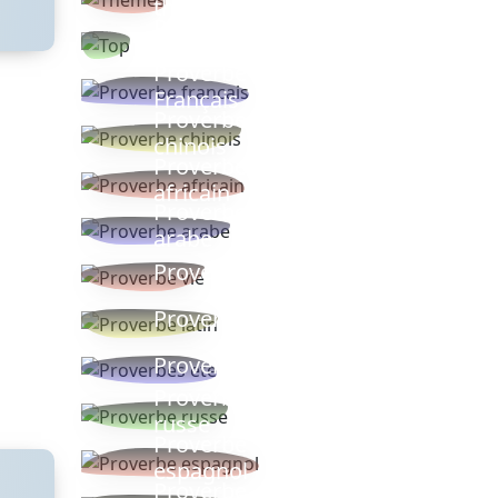
thèmes
Proverbes
populaires
Proverbe
Français
Proverbe
chinois
Proverbe
africain
Proverbe
arabe
Proverbe vie
Proverbe latin
Proverbes ete
Proverbe
russe
Proverbe
espagnol
Proverbe