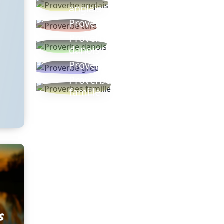
anglais
Proverbe turc
Proverbe
danois
Proverbe grec
Proverbes
famille