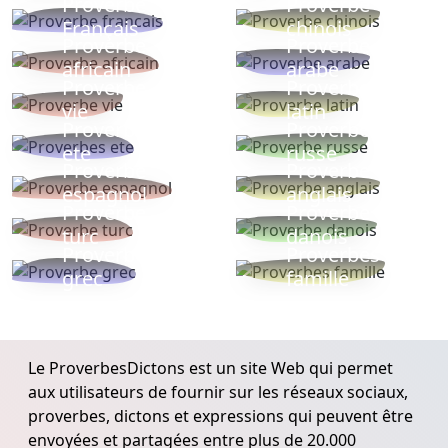
Proverbe
Proverbe
Français
chinois
Proverbe
Proverbe
africain
arabe
Proverbe
Proverbe
vie
latin
Proverbes
Proverbe
ete
russe
Proverbe
Proverbe
espagnol
anglais
Proverbe
Proverbe
turc
danois
Proverbe
Proverbes
grec
famille
Le ProverbesDictons est un site Web qui permet
aux utilisateurs de fournir sur les réseaux sociaux,
proverbes, dictons et expressions qui peuvent être
envoyées et partagées entre plus de 20.000