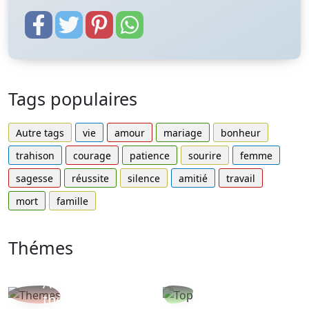
Tags populaires
Autre tags
vie
amour
mariage
bonheur
trahison
courage
patience
sourire
femme
sagesse
réussite
silence
amitié
travail
mort
famille
Thémes
Autres
Proverbes
thèmes
populaires