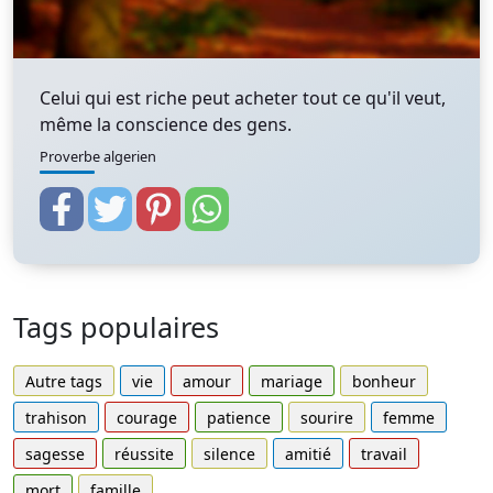
Celui qui est riche peut acheter tout ce qu'il veut,
même la conscience des gens.
Proverbe algerien
Tags populaires
Autre tags
vie
amour
mariage
bonheur
trahison
courage
patience
sourire
femme
sagesse
réussite
silence
amitié
travail
mort
famille