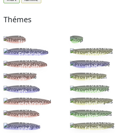
Thémes
Autres
Proverbes
thèmes
populaires
Proverbe
Proverbe
Français
chinois
Proverbe
Proverbe
africain
arabe
Proverbe
Proverbe
vie
latin
Proverbes
Proverbe
ete
russe
Proverbe
Proverbe
espagnol
anglais
Proverbe
Proverbe
turc
danois
Proverbe
Proverbes
grec
famille