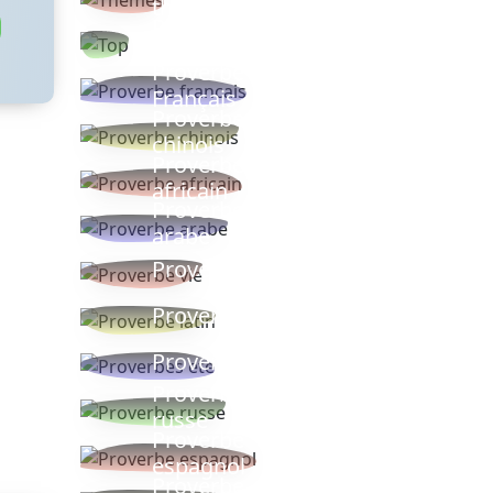
thèmes
Proverbes
populaires
Proverbe
Français
Proverbe
chinois
Proverbe
africain
Proverbe
arabe
Proverbe vie
Proverbe latin
Proverbes ete
Proverbe
russe
Proverbe
espagnol
Proverbe