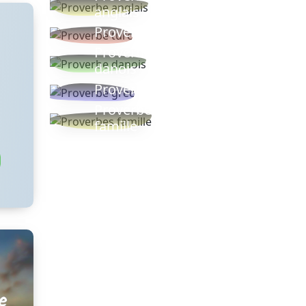
anglais
Proverbe turc
Proverbe
danois
Proverbe grec
Proverbes
famille