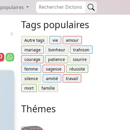
 populaires
Tags populaires
Autre tags
vie
amour
mariage
bonheur
trahison
courage
patience
sourire
femme
sagesse
réussite
silence
amitié
travail
mort
famille
Thémes
Autres