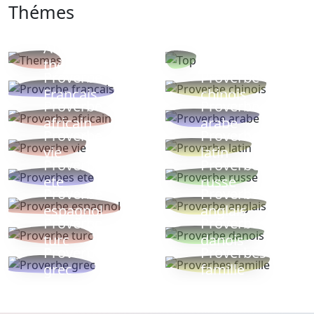
Thémes
Autres
Proverbes
thèmes
populaires
Proverbe
Proverbe
Français
chinois
Proverbe
Proverbe
africain
arabe
Proverbe
Proverbe
vie
latin
Proverbes
Proverbe
ete
russe
Proverbe
Proverbe
espagnol
anglais
Proverbe
Proverbe
turc
danois
Proverbe
Proverbes
grec
famille