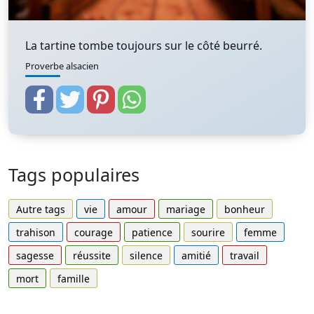
La tartine tombe toujours sur le côté beurré.
Proverbe alsacien
Tags populaires
Autre tags
vie
amour
mariage
bonheur
trahison
courage
patience
sourire
femme
sagesse
réussite
silence
amitié
travail
mort
famille