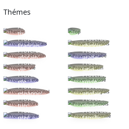
Thémes
Autres
Proverbes
thèmes
populaires
Proverbe
Proverbe
Français
chinois
Proverbe
Proverbe
africain
arabe
Proverbe
Proverbe
vie
latin
Proverbes
Proverbe
ete
russe
Proverbe
Proverbe
espagnol
anglais
Proverbe
Proverbe
turc
danois
Proverbe
Proverbes
grec
famille