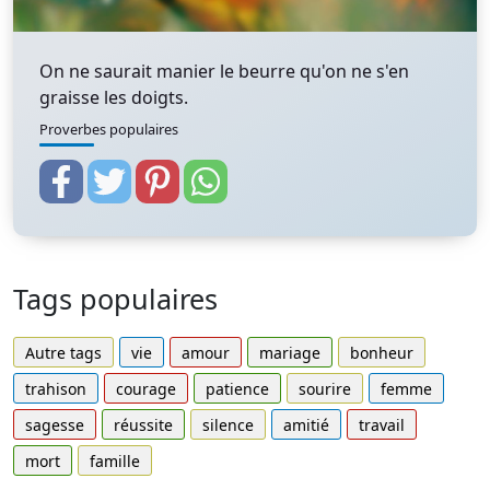
On ne saurait manier le beurre qu'on ne s'en
graisse les doigts.
Proverbes populaires
Tags populaires
Autre tags
vie
amour
mariage
bonheur
trahison
courage
patience
sourire
femme
sagesse
réussite
silence
amitié
travail
mort
famille