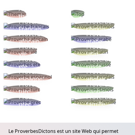
Autres
Proverbes
thèmes
populaires
Proverbe
Proverbe
Français
chinois
Proverbe
Proverbe
africain
arabe
Proverbe
Proverbe
vie
latin
Proverbes
Proverbe
ete
russe
Proverbe
Proverbe
espagnol
anglais
Proverbe
Proverbe
turc
danois
Proverbe
Proverbes
grec
famille
Le ProverbesDictons est un site Web qui permet