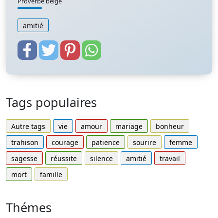
Proverbe belge
amitié
Tags populaires
Autre tags
vie
amour
mariage
bonheur
trahison
courage
patience
sourire
femme
sagesse
réussite
silence
amitié
travail
mort
famille
Thémes