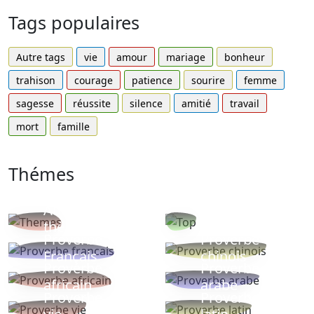
Tags populaires
Autre tags
vie
amour
mariage
bonheur
trahison
courage
patience
sourire
femme
sagesse
réussite
silence
amitié
travail
mort
famille
Thémes
Autres
Proverbes
thèmes
populaires
Proverbe
Proverbe
Français
chinois
Proverbe
Proverbe
africain
arabe
Proverbe
Proverbe