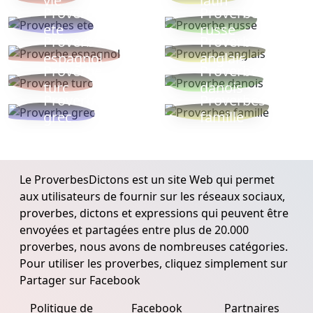
vie
latin
Proverbes
Proverbe
ete
russe
Proverbe
Proverbe
espagnol
anglais
Proverbe
Proverbe
turc
danois
Proverbe
Proverbes
grec
famille
Le ProverbesDictons est un site Web qui permet
aux utilisateurs de fournir sur les réseaux sociaux,
proverbes, dictons et expressions qui peuvent être
envoyées et partagées entre plus de 20.000
proverbes, nous avons de nombreuses catégories.
Pour utiliser les proverbes, cliquez simplement sur
Partager sur Facebook
Politique de
Facebook
Partnaires