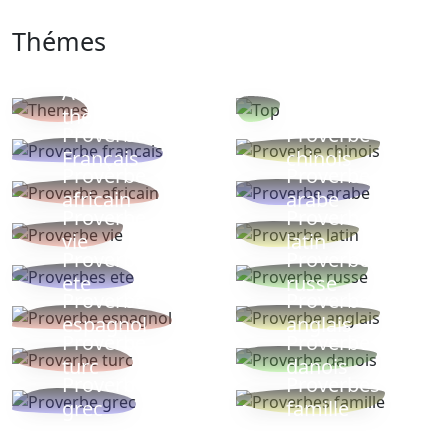
Thémes
Autres
Proverbes
thèmes
populaires
Proverbe
Proverbe
Français
chinois
Proverbe
Proverbe
africain
arabe
Proverbe
Proverbe
vie
latin
Proverbes
Proverbe
ete
russe
Proverbe
Proverbe
espagnol
anglais
Proverbe
Proverbe
turc
danois
Proverbe
Proverbes
grec
famille