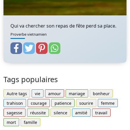
Qui va chercher son repas de fête perd sa place.
Proverbe vietnamien
Tags populaires
Autre tags
vie
amour
mariage
bonheur
trahison
courage
patience
sourire
femme
sagesse
réussite
silence
amitié
travail
mort
famille