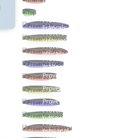
thèmes
Proverbes
populaires
Proverbe
Français
Proverbe
chinois
Proverbe
africain
Proverbe
arabe
Proverbe vie
Proverbe latin
Proverbes ete
Proverbe
russe
Proverbe
espagnol
Proverbe