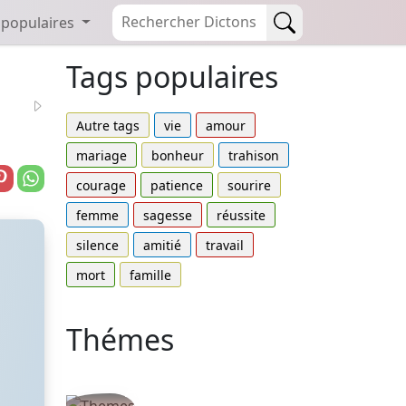
 populaires
Tags populaires
Autre tags
vie
amour
mariage
bonheur
trahison
courage
patience
sourire
femme
sagesse
réussite
silence
amitié
travail
mort
famille
Thémes
Autres