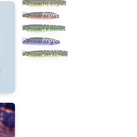
anglais
Proverbe turc
Proverbe
danois
Proverbe grec
Proverbes
famille