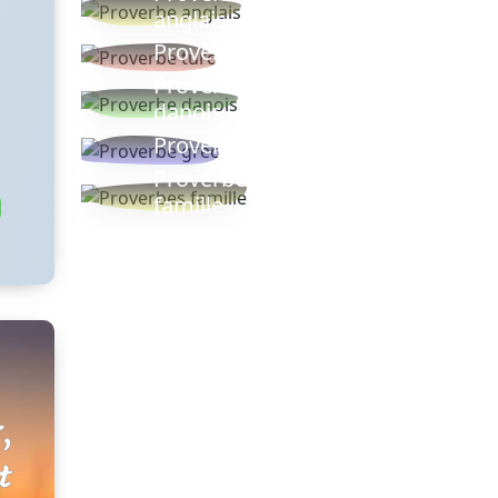
anglais
Proverbe turc
Proverbe
danois
Proverbe grec
Proverbes
famille