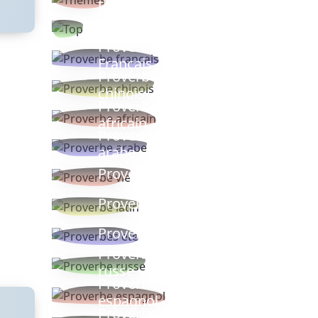
thèmes
Proverbes
populaires
Proverbe
Français
Proverbe
chinois
Proverbe
africain
Proverbe
arabe
Proverbe vie
Proverbe latin
Proverbes ete
Proverbe
russe
Proverbe
espagnol
Proverbe