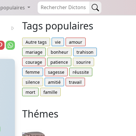
 populaires
Tags populaires
Autre tags
vie
amour
mariage
bonheur
trahison
courage
patience
sourire
femme
sagesse
réussite
silence
amitié
travail
mort
famille
Thémes
Autres