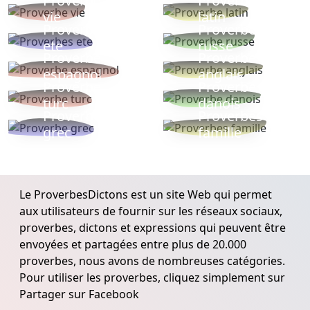
Proverbe
Proverbe
vie
latin
Proverbes
Proverbe
ete
russe
Proverbe
Proverbe
espagnol
anglais
Proverbe
Proverbe
turc
danois
Proverbe
Proverbes
grec
famille
Le ProverbesDictons est un site Web qui permet
aux utilisateurs de fournir sur les réseaux sociaux,
proverbes, dictons et expressions qui peuvent être
envoyées et partagées entre plus de 20.000
proverbes, nous avons de nombreuses catégories.
Pour utiliser les proverbes, cliquez simplement sur
Partager sur Facebook