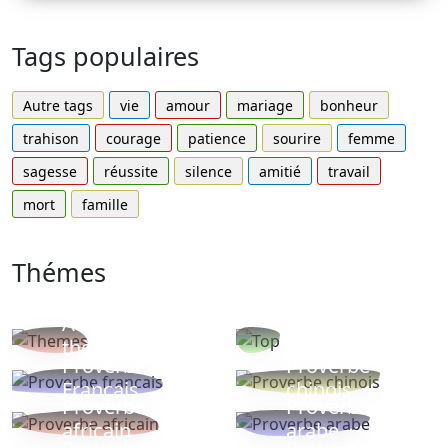
Tags populaires
Autre tags
vie
amour
mariage
bonheur
trahison
courage
patience
sourire
femme
sagesse
réussite
silence
amitié
travail
mort
famille
Thémes
Autres
Proverbes
thèmes
populaires
Proverbe
Proverbe
Français
chinois
Proverbe
Proverbe
africain
arabe