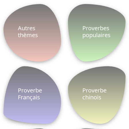
Autres
Proverbes
thèmes
populaires
Proverbe
Proverbe
Français
chinois
Proverbe
Proverbe
africain
arabe
Proverbe
Proverbe
vie
latin
Proverbes
Proverbe
ete
russe
Proverbe
Proverbe
espagnol
anglais
Proverbe
Proverbe
turc
danois
Proverbe
Proverbes
grec
famille
Le ProverbesDictons est un site Web qui permet
aux utilisateurs de fournir sur les réseaux sociaux,