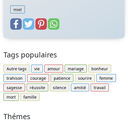
miel
Tags populaires
Autre tags
vie
amour
mariage
bonheur
trahison
courage
patience
sourire
femme
sagesse
réussite
silence
amitié
travail
mort
famille
Thémes