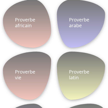
proverbes, dictons et expressions qui peuvent être
envoyées et partagées entre plus de 20.000
proverbes, nous avons de nombreuses catégories.
Pour utiliser les proverbes, cliquez simplement sur
Partager sur Facebook
Politique de
Facebook
Partnaires
confidentialité
Twitter
© 2014-2026 ProverbesDictons. Tous droits
réservés.