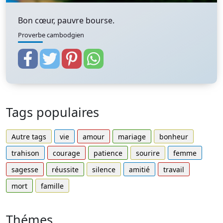
Bon cœur, pauvre bourse.
Proverbe cambodgien
Tags populaires
Autre tags
vie
amour
mariage
bonheur
trahison
courage
patience
sourire
femme
sagesse
réussite
silence
amitié
travail
mort
famille
Thémes