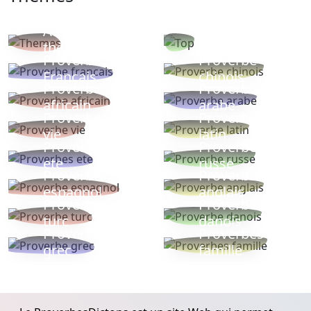
Autres
Proverbes
thèmes
populaires
Proverbe
Proverbe
Français
chinois
Proverbe
Proverbe
africain
arabe
Proverbe
Proverbe
vie
latin
Proverbes
Proverbe
ete
russe
Proverbe
Proverbe
espagnol
anglais
Proverbe
Proverbe
turc
danois
Proverbe
Proverbes
grec
famille