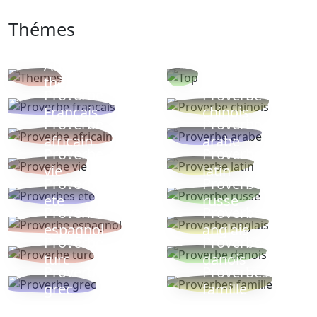
Thémes
Autres
Proverbes
thèmes
populaires
Proverbe
Proverbe
Français
chinois
Proverbe
Proverbe
africain
arabe
Proverbe
Proverbe
vie
latin
Proverbes
Proverbe
ete
russe
Proverbe
Proverbe
espagnol
anglais
Proverbe
Proverbe
turc
danois
Proverbe
Proverbes
grec
famille