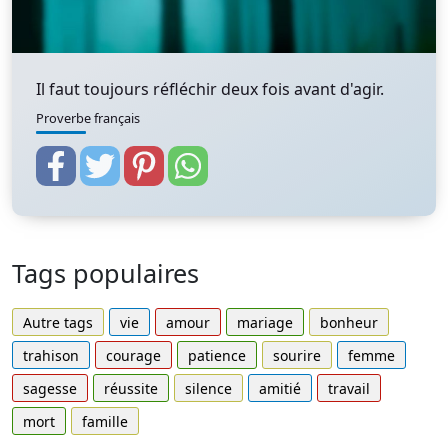
Il faut toujours réfléchir deux fois avant d'agir.
Proverbe français
Tags populaires
Autre tags
vie
amour
mariage
bonheur
trahison
courage
patience
sourire
femme
sagesse
réussite
silence
amitié
travail
mort
famille