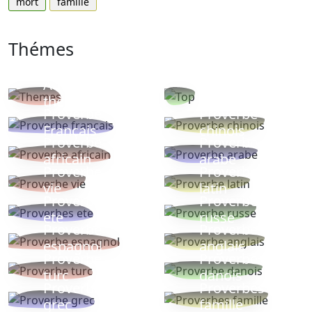
mort
famille
Thémes
Autres
Proverbes
thèmes
populaires
Proverbe
Proverbe
Français
chinois
Proverbe
Proverbe
africain
arabe
Proverbe
Proverbe
vie
latin
Proverbes
Proverbe
ete
russe
Proverbe
Proverbe
espagnol
anglais
Proverbe
Proverbe
turc
danois
Proverbe
Proverbes
grec
famille