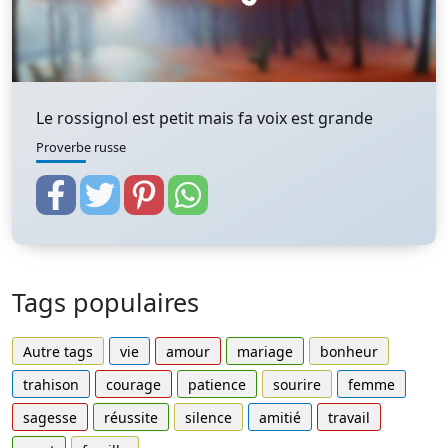
Le rossignol est petit mais fa voix est grande
Proverbe russe
Tags populaires
Autre tags
vie
amour
mariage
bonheur
trahison
courage
patience
sourire
femme
sagesse
réussite
silence
amitié
travail