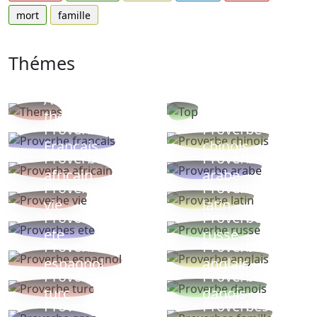
mort
famille
Thémes
Autres
Proverbes
thèmes
populaires
Proverbe
Proverbe
Français
chinois
Proverbe
Proverbe
africain
arabe
Proverbe
Proverbe
vie
latin
Proverbes
Proverbe
ete
russe
Proverbe
Proverbe
espagnol
anglais
Proverbe
Proverbe
turc
danois
Proverbe
Proverbes