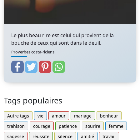
Le plus beau rire est celui qui provient de la
bouche de ceux qui sont dans le deuil.
Proverbes costa-riciens
Tags populaires
Autre tags
vie
amour
mariage
bonheur
trahison
courage
patience
sourire
femme
sagesse
réussite
silence
amitié
travail