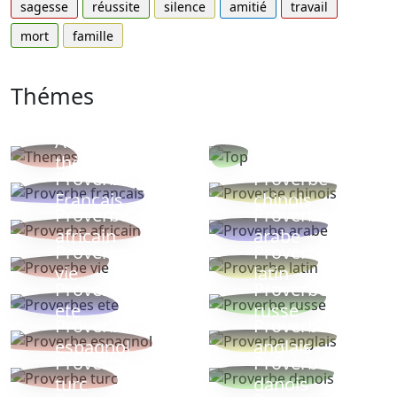
sagesse
réussite
silence
amitié
travail
mort
famille
Thémes
Autres
Proverbes
thèmes
populaires
Proverbe
Proverbe
Français
chinois
Proverbe
Proverbe
africain
arabe
Proverbe
Proverbe
vie
latin
Proverbes
Proverbe
ete
russe
Proverbe
Proverbe
espagnol
anglais
Proverbe
Proverbe
turc
danois