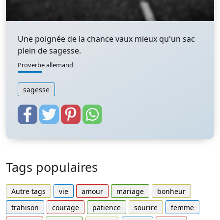
Une poignée de la chance vaux mieux qu'un sac
plein de sagesse.
Proverbe allemand
sagesse
Tags populaires
Autre tags
vie
amour
mariage
bonheur
trahison
courage
patience
sourire
femme