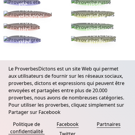
ete
russe
Proverbe
Proverbe
espagnol
anglais
Proverbe
Proverbe
turc
danois
Proverbe
Proverbes
grec
famille
Le ProverbesDictons est un site Web qui permet
aux utilisateurs de fournir sur les réseaux sociaux,
proverbes, dictons et expressions qui peuvent être
envoyées et partagées entre plus de 20.000
proverbes, nous avons de nombreuses catégories.
Pour utiliser les proverbes, cliquez simplement sur
Partager sur Facebook
Politique de
Facebook
Partnaires
confidentialité
Twitter