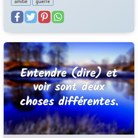
amitié
guerre