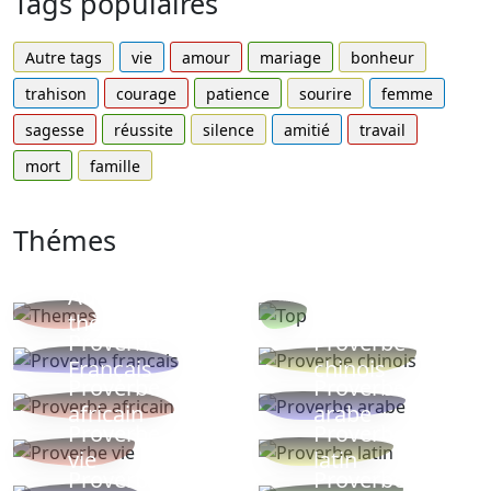
Tags populaires
Autre tags
vie
amour
mariage
bonheur
trahison
courage
patience
sourire
femme
sagesse
réussite
silence
amitié
travail
mort
famille
Thémes
Autres
Proverbes
thèmes
populaires
Proverbe
Proverbe
Français
chinois
Proverbe
Proverbe
africain
arabe
Proverbe
Proverbe
vie
latin
Proverbes
Proverbe