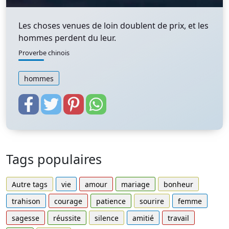
Les choses venues de loin doublent de prix, et les
hommes perdent du leur.
Proverbe chinois
hommes
Tags populaires
Autre tags
vie
amour
mariage
bonheur
trahison
courage
patience
sourire
femme
sagesse
réussite
silence
amitié
travail