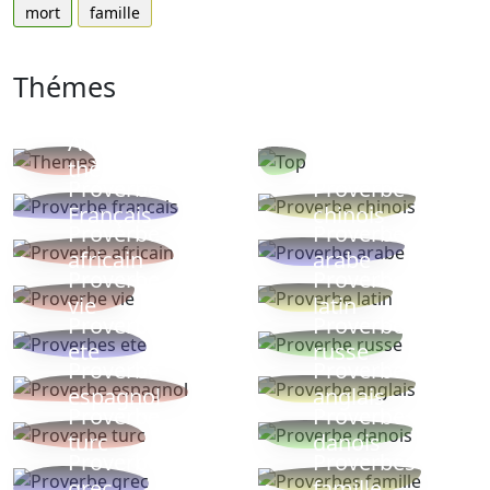
mort
famille
Thémes
Autres
Proverbes
thèmes
populaires
Proverbe
Proverbe
Français
chinois
Proverbe
Proverbe
africain
arabe
Proverbe
Proverbe
vie
latin
Proverbes
Proverbe
ete
russe
Proverbe
Proverbe
espagnol
anglais
Proverbe
Proverbe
turc
danois
Proverbe
Proverbes
grec
famille