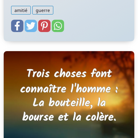
amitié
guerre