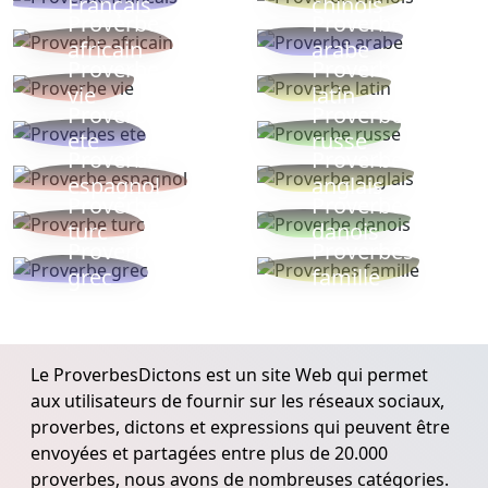
Français
chinois
Proverbe
Proverbe
africain
arabe
Proverbe
Proverbe
vie
latin
Proverbes
Proverbe
ete
russe
Proverbe
Proverbe
espagnol
anglais
Proverbe
Proverbe
turc
danois
Proverbe
Proverbes
grec
famille
Le ProverbesDictons est un site Web qui permet
aux utilisateurs de fournir sur les réseaux sociaux,
proverbes, dictons et expressions qui peuvent être
envoyées et partagées entre plus de 20.000
proverbes, nous avons de nombreuses catégories.