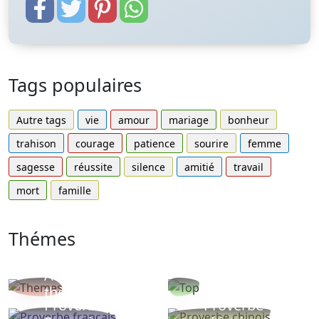
Tags populaires
Autre tags
vie
amour
mariage
bonheur
trahison
courage
patience
sourire
femme
sagesse
réussite
silence
amitié
travail
mort
famille
Thémes
Autres
Proverbes
thèmes
populaires
Proverbe
Proverbe