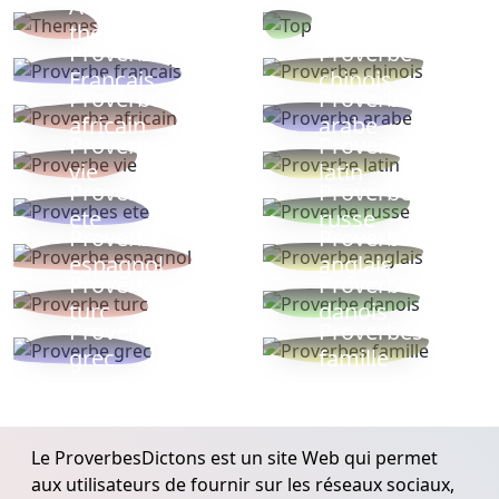
Autres
Proverbes
thèmes
populaires
Proverbe
Proverbe
Français
chinois
Proverbe
Proverbe
africain
arabe
Proverbe
Proverbe
vie
latin
Proverbes
Proverbe
ete
russe
Proverbe
Proverbe
espagnol
anglais
Proverbe
Proverbe
turc
danois
Proverbe
Proverbes
grec
famille
Le ProverbesDictons est un site Web qui permet
aux utilisateurs de fournir sur les réseaux sociaux,