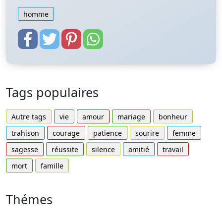
homme
Tags populaires
Autre tags
vie
amour
mariage
bonheur
trahison
courage
patience
sourire
femme
sagesse
réussite
silence
amitié
travail
mort
famille
Thémes