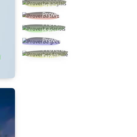
anglais
Proverbe turc
Proverbe
danois
Proverbe grec
Proverbes
famille