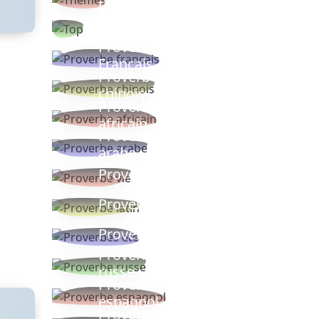
thèmes
Proverbes
populaires
Proverbe
Français
Proverbe
chinois
Proverbe
africain
Proverbe
arabe
Proverbe vie
Proverbe latin
Proverbes ete
Proverbe
russe
Proverbe
espagnol
Proverbe