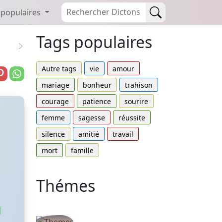
 populaires
Tags populaires
Autre tags
vie
amour
mariage
bonheur
trahison
courage
patience
sourire
femme
sagesse
réussite
silence
amitié
travail
mort
famille
Thémes
Autres