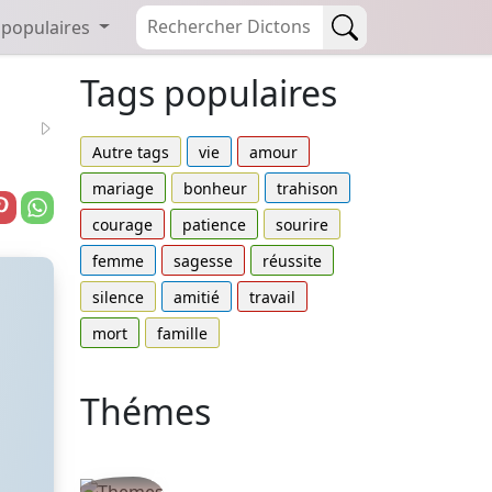
 populaires
Tags populaires
Autre tags
vie
amour
mariage
bonheur
trahison
courage
patience
sourire
femme
sagesse
réussite
silence
amitié
travail
mort
famille
Thémes
Autres