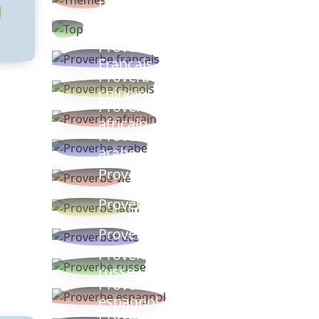
thèmes
Proverbes
populaires
Proverbe
Français
Proverbe
chinois
Proverbe
africain
Proverbe
arabe
Proverbe vie
Proverbe latin
Proverbes ete
Proverbe
russe
Proverbe
espagnol
Proverbe