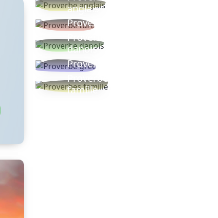
anglais
Proverbe turc
Proverbe
danois
Proverbe grec
Proverbes
famille