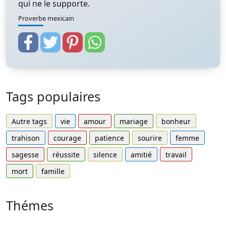
qui ne le supporte.
Proverbe mexicain
Tags populaires
Autre tags
vie
amour
mariage
bonheur
trahison
courage
patience
sourire
femme
sagesse
réussite
silence
amitié
travail
mort
famille
Thémes