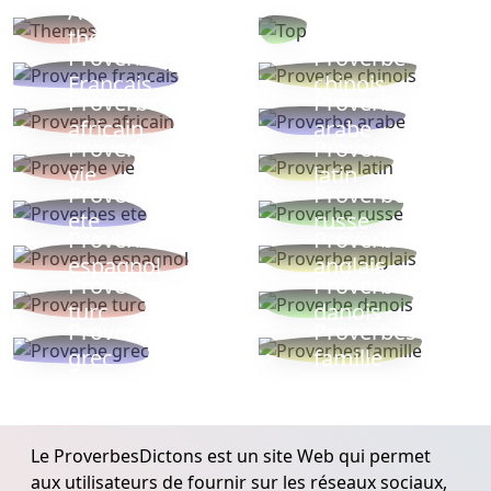
Autres
Proverbes
thèmes
populaires
Proverbe
Proverbe
Français
chinois
Proverbe
Proverbe
africain
arabe
Proverbe
Proverbe
vie
latin
Proverbes
Proverbe
ete
russe
Proverbe
Proverbe
espagnol
anglais
Proverbe
Proverbe
turc
danois
Proverbe
Proverbes
grec
famille
Le ProverbesDictons est un site Web qui permet
aux utilisateurs de fournir sur les réseaux sociaux,